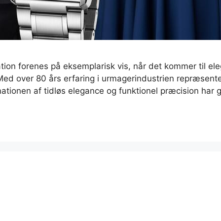
ion forenes på eksemplarisk vis, når det kommer til eleg
 Med over 80 års erfaring i urmagerindustrien repræsent
tionen af tidløs elegance og funktionel præcision har g