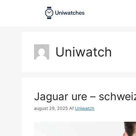
Hop
til
indhold
Uniwatch
Jaguar ure – schwei
august 29, 2025
Af
Uniwatch