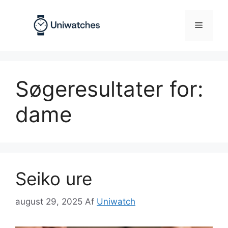
Hop
til
Menu
indhold
Søgeresultater for:
dame
Seiko ure
august 29, 2025
Af
Uniwatch